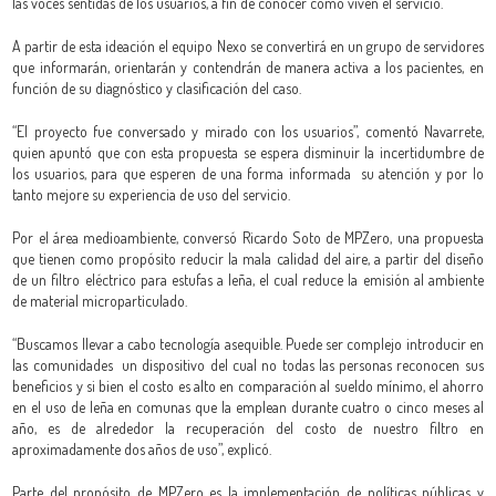
las voces sentidas de los usuarios, a fin de conocer cómo viven el servicio.
A partir de esta ideación el equipo Nexo se convertirá en un grupo de servidores
que informarán, orientarán y contendrán de manera activa a los pacientes, en
función de su diagnóstico y clasificación del caso.
“El proyecto fue conversado y mirado con los usuarios”, comentó Navarrete,
quien apuntó que con esta propuesta se espera disminuir la incertidumbre de
los usuarios, para que esperen de una forma informada su atención y por lo
tanto mejore su experiencia de uso del servicio.
Por el área medioambiente, conversó Ricardo Soto de MPZero, una propuesta
que tienen como propósito reducir la mala calidad del aire, a partir del diseño
de un filtro eléctrico para estufas a leña, el cual reduce la emisión al ambiente
de material microparticulado.
“Buscamos llevar a cabo tecnología asequible. Puede ser complejo introducir en
las comunidades un dispositivo del cual no todas las personas reconocen sus
beneficios y si bien el costo es alto en comparación al sueldo mínimo, el ahorro
en el uso de leña en comunas que la emplean durante cuatro o cinco meses al
año, es de alrededor la recuperación del costo de nuestro filtro en
aproximadamente dos años de uso”, explicó.
Parte del propósito de MPZero es la implementación de políticas públicas y