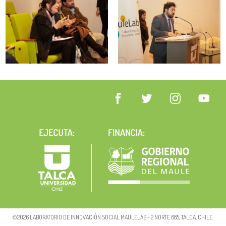
©2026 LABORATORIO DE INNOVACIÓN SOCIAL MAULELAB - 2 NORTE 685, TALCA, CHILE.