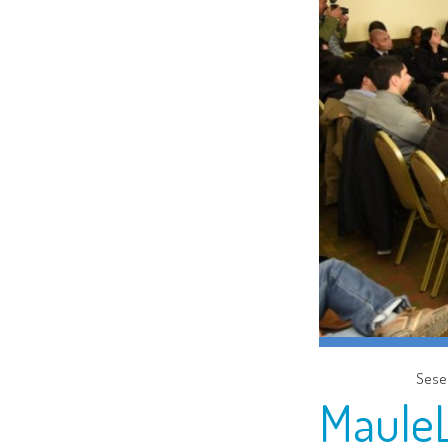
Sese
MauleL