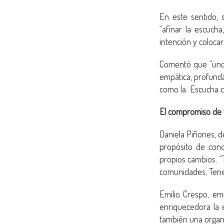
En este sentido, 
“afinar la escuch
intención y colocar
Comentó que “uno 
empática, profunda 
como la Escucha co
El compromiso de l
Daniela Piñones, de
propósito de cono
propios cambios. 
comunidades. Tenem
Emilio Crespo, em
enriquecedora la 
también una organ