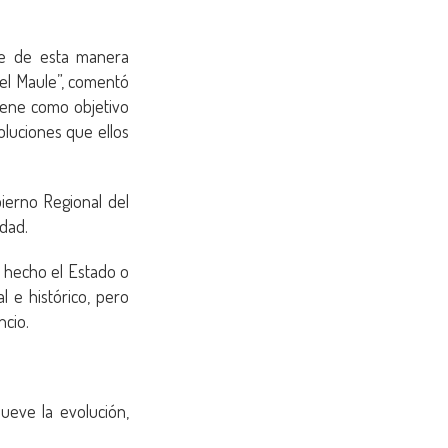
ue de esta manera
del Maule”, comentó
tiene como objetivo
oluciones que ellos
ierno Regional del
idad.
 hecho el Estado o
 e histórico, pero
ncio.
mueve la evolución,