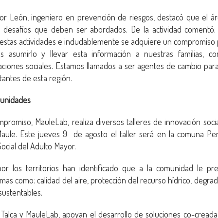
tor León, ingeniero en prevención de riesgos, destacó que el 
s desafíos que deben ser abordados. De la actividad comentó:
 estas actividades e indudablemente se adquiere un compromiso 
asumirlo y llevar esta información a nuestras familias, co
ciones sociales. Estamos llamados a ser agentes de cambio para
tantes de esta región.
munidades
romiso, MauleLab, realiza diversos talleres de innovación socia
ule. Este jueves 9 de agosto el taller será en la comuna Pen
ocial del Adulto Mayor.
or los territorios han identificado que a la comunidad le p
as como: calidad del aire, protección del recurso hídrico, degrad
sustentables.
Talca y MauleLab, apoyan el desarrollo de soluciones co-creada