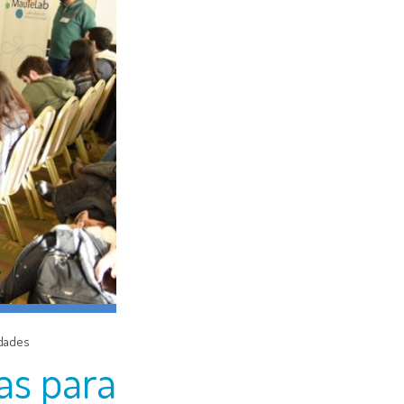
dades
as para