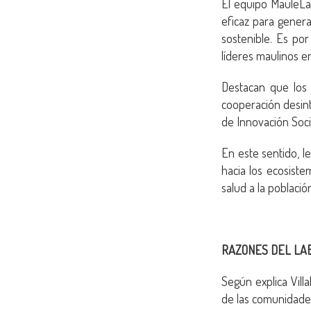
El equipo MauleLa
eficaz para generar
sostenible. Es po
líderes maulinos en
Destacan que los
cooperación desin
de Innovación Soci
En este sentido, l
hacia los ecosiste
salud a la poblaci
RAZONES DEL LA
Según explica Vill
de las comunidade