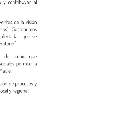
o y contribuyan al
yentes de la visión
lejos). “Sostenemos
 afectadas, que se
ritorio”.
tes de cambios que
sociales permite la
Maule.
ición de procesos y
cal y regional.