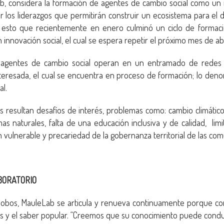
b, considera la formación de agentes de cambio social como un 
 los liderazgos que permitirán construir un ecosistema para el de
r esto que recientemente en enero culminó un ciclo de form
 innovación social, el cual se espera repetir el próximo mes de abr
 agentes de cambio social operan en un entramado de redes 
teresada, el cual se encuentra en proceso de formación; lo den
al.
es resultan desafíos de interés, problemas como: cambio climático
mas naturales, falta de una educación inclusiva y de calidad, lim
ón vulnerable y precariedad de la gobernanza territorial de las co
BORATORIO
alobos, MauleLab se articula y renueva continuamente porque con
s y el saber popular. “Creemos que su conocimiento puede conduc