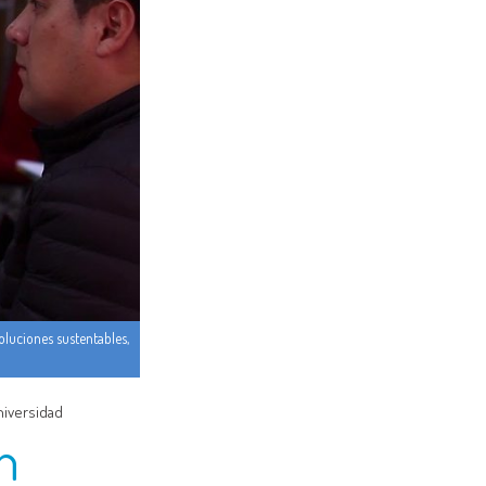
luciones sustentables,
niversidad
n