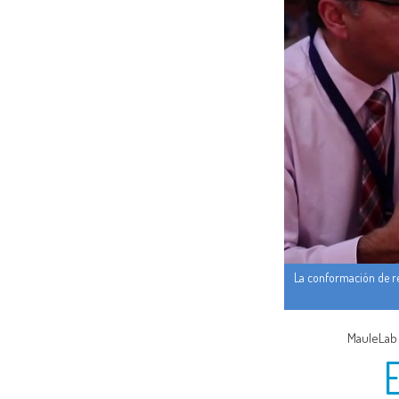
La conformación de re
MauleLab 