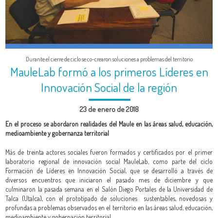
CALENDARIO
CONTACTO
Durante el cierre de ciclo se co-crearon soluciones a problemas del territorio
MauleLab formó a los primeros Líderes en
Innovación Social de la región
23 de enero de 2018
En el proceso se abordaron realidades del Maule en las áreas salud, educación,
medioambiente y gobernanza territorial
Más de treinta actores sociales fueron formados y certificados por el primer
laboratorio regional de innovación social MauleLab, como parte del ciclo
Formación de Líderes en Innovación Social, que se desarrolló a través de
diversos encuentros que iniciaron el pasado mes de diciembre y que
culminaron la pasada semana en el Salón Diego Portales de la Universidad de
Talca (Utalca), con el prototipado de soluciones sustentables, novedosas y
profundas a problemas observados en el territorio en las áreas salud, educación,
medioambiente y gobernación territorial.