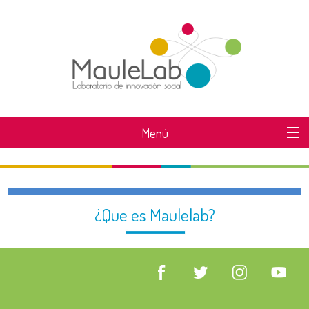
Menú
WHAT IS MAULELAB?
¿Que es Maulelab?